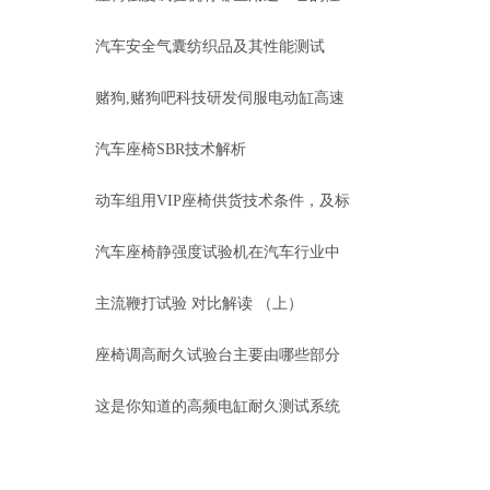
能特点又是什么？
汽车安全气囊纺织品及其性能测试
赌狗,赌狗吧科技研发伺服电动缸高速
控制器得到广泛应用！
汽车座椅SBR技术解析
动车组用VIP座椅供货技术条件，及标
准TB/T3263标准
汽车座椅静强度试验机在汽车行业中
的应用有哪些？
主流鞭打试验 对比解读 （上）
座椅调高耐久试验台主要由哪些部分
组成？
这是你知道的高频电缸耐久测试系统
吗？