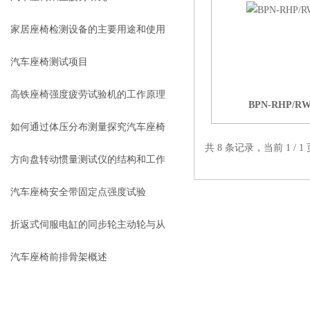
家居座椅检测设备的主要用途和使用
注意事项介绍
汽车座椅测试项目
高铁座椅强度疲劳试验机的工作原理
BPN-RHP/
如何通过体压分布测量探究汽车座椅
共 8 条记录，当前 1 /
的静态舒适性
方向盘转动惯量测试仪的结构和工作
原理
汽车座椅安全带固定点强度试验
（ECE R14）解析
折返式伺服电缸的同步轮主动轮与从
动轮的齿数推荐选择
汽车座椅前排骨架概述