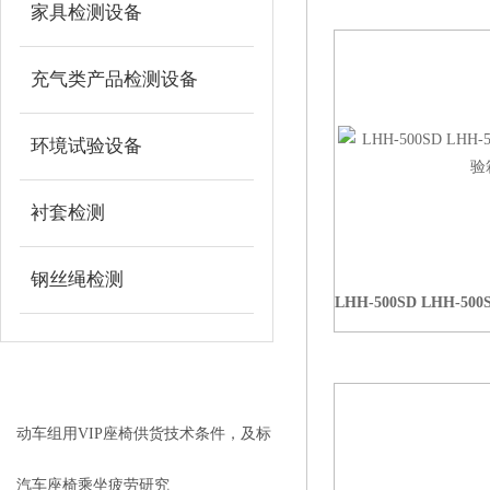
家具检测设备
充气类产品检测设备
环境试验设备
衬套检测
钢丝绳检测
LHH-500SD LHH-
赌狗吧 - 老哥交流社区相关的文
章
RELEVANT ARTICLES
动车组用VIP座椅供货技术条件，及标
准TB/T3263标准
汽车座椅乘坐疲劳研究