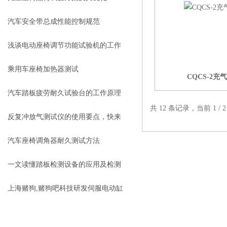
汽车安全带总成性能控制规范
浅谈电动座椅调节功能试验机的工作
原理
乘用车座椅加热器测试
CQCS-2
汽车踏板疲劳耐久试验台的工作原理
共 12 条记录，当前 1 /
及应用
反复冲放气测试仪的使用要点，快来
了解一下吧！
汽车座椅调角器耐久测试方法
一文读懂踏板检测设备的应用及检测
项目
上海赌狗,赌狗吧科技研发伺服电动缸
高速控制器在佛吉亚系统得到广泛应