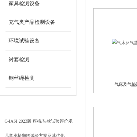
家具检测设备
充气类产品检测设备
环境试验设备
衬套检测
钢丝绳检测
气床及气垫
赌狗吧 - 老哥交流社区相关的文
章
RELEVANT ARTICLES
C-IASI 2023版 座椅/头枕试验评价规
程（征求意见稿）
儿童座椅翻转试验方案及其优化