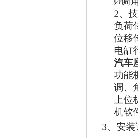
Ø
调
2、
负荷传
位移传
电缸行
汽车
功能
调、
上位机
机软
3、安装