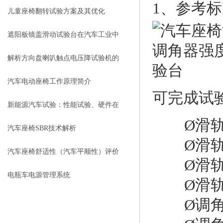
1、参考
儿童座椅翻转试验方案及其优化
遮阳板镜盖滑动试验台在汽车工业中
有哪些应用？
解析方向盘喇叭触点电压降试验机的
特点
汽车电动座椅工作原理简介
可完成试
新能源汽车试验：性能试验、硬件在
Ø
滑
环&试验数据管理
汽车座椅SBR技术解析
Ø
滑
汽车座椅舒适性（汽车平顺性）评价
Ø
滑
方法简介
电瓶车电源管理系统
Ø
滑
Ø
调