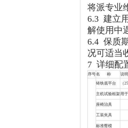
将派专业
6.3 
解使用中
6.4 
况可适当
7 详细配
序号
名 称
说
铸铁底平台
（2
主机试验框架
用
座椅治具
工装夹具
标准臀模