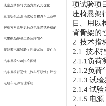
项试验项
儿童座椅翻转试验方案及其优化
座椅悬架
遮阳板镜盖滑动试验台在汽车工业中
目。用以
有哪些应用？
解析方向盘喇叭触点电压降试验机的
背骨架的
特点
汽车电动座椅工作原理简介
2 技术指
2.1 技术
新能源汽车试验：性能试验、硬件在
2.1.1
环&试验数据管理
汽车座椅SBR技术解析
2.1.2负
汽车座椅舒适性（汽车平顺性）评价
2.1.3 
方法简介
电瓶车电源管理系统
2.1.4 试
2.1.5 