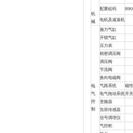
配重砝码
80K
机
电机及减速机
械
施力气缸
开锁气缸
压力表
精密调压阀
调压阀
节流阀
换向电磁阀
气路系统
磁
电
气
电气拖动系统
开
控
变频器
制
负荷传感器
信号调理仪
气控柜